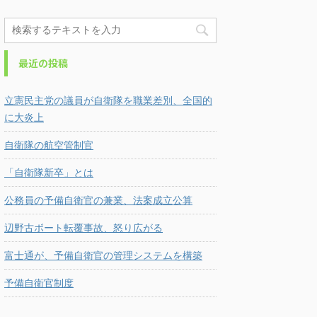
最近の投稿
立憲民主党の議員が自衛隊を職業差別、全国的
に大炎上
自衛隊の航空管制官
「自衛隊新卒」とは
公務員の予備自衛官の兼業、法案成立公算
辺野古ボート転覆事故、怒り広がる
富士通が、予備自衛官の管理システムを構築
予備自衛官制度