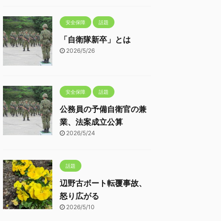
安全保障
話題
「自衛隊新卒」とは
2026/5/26
安全保障
話題
公務員の予備自衛官の兼
業、法案成立公算
2026/5/24
話題
辺野古ボート転覆事故、
怒り広がる
2026/5/10