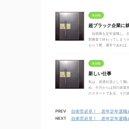
再就職
超ブラック企業に
自衛隊を定年退職し、自
類審査で終わってしまう
もらう際、通常であれば、ま 
再就職
新しい仕事
私は、派遣社員として働
め、今月からは別の派遣
のスタートである。その派遣先
PREV
自衛官必見！ 若年定年退職
NEXT
自衛官必見！ 若年定年退職