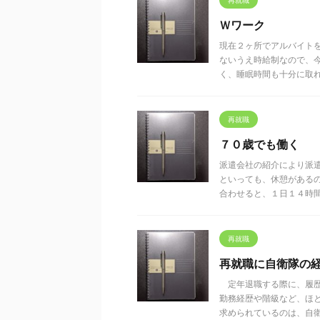
再就職
Ｗワーク
現在２ヶ所でアルバイト
ないうえ時給制なので、
く、睡眠時間も十分に取れな 
再就職
７０歳でも働く
派遣会社の紹介により派
といっても、休憩がある
合わせると、１日１４時間く 
再就職
再就職に自衛隊の
定年退職する際に、履歴
勤務経歴や階級など、ほ
求められているのは、自衛隊に