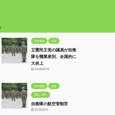
せ
安全保障
話題
立憲民主党の議員が自衛
隊を職業差別、全国的に
大炎上
2026/6/19
安全保障
話題
資格・免許
自衛隊の航空管制官
2026/6/4