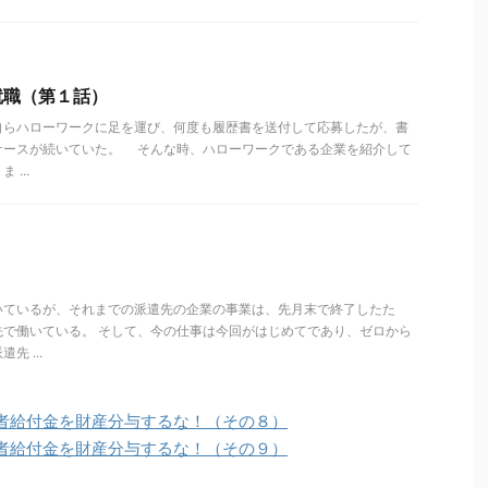
就職（第１話）
らハローワークに足を運び、何度も履歴書を送付して応募したが、書
ケースが続いていた。 そんな時、ハローワークである企業を紹介して
...
いているが、それまでの派遣先の企業の事業は、先月末で終了したた
先で働いている。 そして、今の仕事は今回がはじめてであり、ゼロから
 ...
者給付金を財産分与するな！（その８）
者給付金を財産分与するな！（その９）