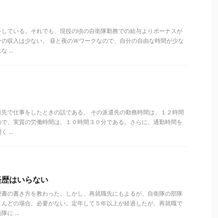
をしている。それでも、現役の頃の自衛隊勤務での給与よりボーナスが
今の収入は少ない。 昼と夜のＷワークなので、自分の自由な時間が少な
...
遣先で仕事をしたときの話である。 その派遣先の勤務時間は、１２時間
ので、実質の労働時間は、１０時間３０分である。さらに、通勤時間を
...
経歴はいらない
書の書き方を教わった。しかし、再就職先にもよるが、自衛隊の部隊
とんどの場合、必要がない。定年して５年以上が経過したが、再就職で
 ...