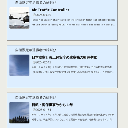
ademic, aptitude, and interview.I finally passed the examina...
自衛隊定年退職者の雄叫び
Air Traffic Controller
2024-03-15
I got an education of air traffic controller by 5th technical school of Japan
Air Self-Defense Force (JASDF) in Komaki air base. The education took pla
ce for about one year and one month. There were 9 subjects and I took the
national examination for each subject. I studied until late at night every
day. Because I had to pass everything. The purpose of education by JASDF
was to pass the written examinations.But to get licensed of air traffic con
troller, it was necessary to pass practical exami...
自衛隊定年退職者の雄叫び
日本航空と海上保安庁の航空機の衝突事故
2024-02-13
今年（２０２４年）１月３日に東京国際空港（羽田空港）で日本航空の航空機
（日航機）と海上保安庁の航空機（海保機）の衝突事故が発生した。この事故で
は、日航機側の乗員乗客全員が脱出し無事であったものの、海保機側の乗員５名
が死亡した。航空管制官との交信記録によれば、海保機には、待機位置までの地
上走行の指示のみであり、滑走路への進入は許可されていない。このことから、
法律上は、海保機の航空法第９６条第１項の航空交通の指示違反、すなわち、管
制指示違反となることは明らかである。では、海保機のみが航空法に違反...
自衛隊定年退職者の雄叫び
日航・海保機事故から１年
2025-01-31
昨年（２０２４年）１月３日に発生した日航機と海保機との衝突事故から１年が
経過した。事故原因については、今も調査中であるが、海保機のみならず、日航
機、航空管制官にも十分に過失があることは、以前に述べたとおりである。最近