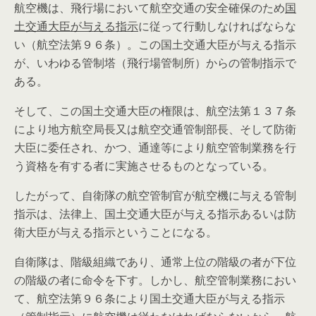
航空機は、飛行場において航空交通の安全確保のため
国
土交通大臣が与える指示
に従って行動しなければならな
い（航空法第９６条）。この国土交通大臣が与える指示
が、いわゆる管制塔（飛行場管制所）からの管制指示で
ある。
そして、この
国土交通大臣の権限は、航空法第１３７条
により
地方航空局長又は航空交通管制部長、そして
防衛
大臣に委任
され、かつ、通達等により
航空管制業務を行
う資格を有する者
に実施させるものとなっている。
したがって、自衛隊の航空管制官が航空機に与える管制
指示は、法律上、国土交通大臣が与える指示あるいは防
衛大臣が与える指示ということになる。
自衛隊は、階級組織であり、通常上位の階級の者が下位
の階級の者に命令を下す。しかし、航空管制業務におい
て、航空法第９６条により国土交通大臣が与える指示