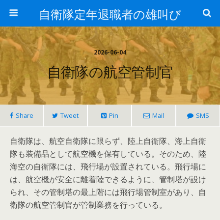
自衛隊定年退職者の雄叫び
2026-06-04
自衛隊の航空管制官
Share
Tweet
Pin
Mail
SMS
自衛隊は、航空自衛隊に限らず、陸上自衛隊、海上自衛
隊も装備品として航空機を保有している。そのため、陸
海空の自衛隊には、飛行場が設置されている。飛行場に
は、航空機が安全に離着陸できるように、管制塔が設け
られ、その管制塔の最上階には飛行場管制室があり、自
衛隊の航空管制官が管制業務を行っている。