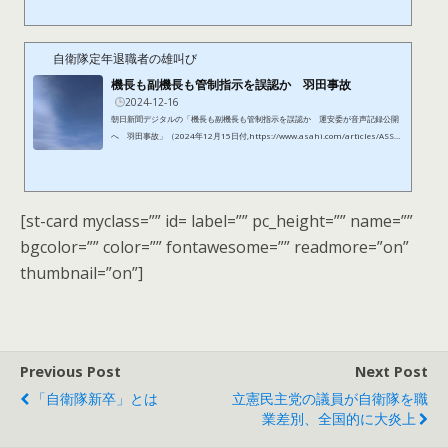
の一部の報道では、航空管制官が衝突の１５秒前に海保機の誤進入に気が付いて
いたとする内容もある。もし、そうであるとするならば、航空管制官は到着する
日航機に対して、「GO AROUND.（復行してください。）」と指示をしなければ
ならない。これは、着陸できない状態になったので、上昇し、もう一度着...
自衛隊定年退職者の雄叫び
機長も副機長も管制指示を誤認か 羽田事故
2024-12-16
朝日新聞デジタルの「機長も副機長も管制指示を誤認か 運安委が音声記録公開
へ 羽田事故」（2024年12月15日付,https://www.asahi.com/articles/ASSD
G3GRCSDGUTIL00DM.html?iref=pc_national_top）の記事によれば、今年
（2024年）の１月、羽田空港の滑走路で、日本航空（JAL）と海上保安庁の航空
機同士が衝突し、海保機の乗員5人が死亡した事故で、調査する国の運輸安全委
員会は近く、海保機内のボイスレコーダーの内容を初めて明らかにするとした。
[st-card myclass=”” id= label=”” pc_height=”” name=””
また、管制官は、滑走路の手前まで向かうよう指示していたが、海保機側が進入
許可と...
bgcolor=”” color=”” fontawesome=”” readmore=”on”
thumbnail=”on”]
Previous Post
Next Post
「自衛隊新卒」とは
立憲民主党の議員が自衛隊を職
業差別、全国的に大炎上