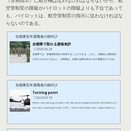
（管制指示）に航空機は従わなければならないから、航
空管制官の階級がパイロットの階級よりも下位であって
も、パイロットは、航空管制官の指示に従わなければな
らないのである。
自衛隊定年退職者の雄叫び
自衛隊で取れる資格免許
2025-05-29
自衛隊では、各種資格免許を取得することができる。しかし、自動的に資格免許
が与えられるのではなく、自衛隊は、必要な知識を得るための授業を行うのみ
で、最終的に受験者本人が勉強しなければ、資格免許は取得できない。たとえ
ば、大型自動車免許は、駐屯地内に自動車教習所が設けられているのが、全国に
数ヶ所あり、そこで講習を受けるのだが、学科試験は、公安委員会の運転免許セ
ンターにおける本試験を受験しなければならず、そこで合格しなければ、免許は
取得できないことになる。私が自衛隊の自動車教習所に入所したのは、４０...
自衛隊定年退職者の雄叫び
Turning point
2024-03-10
When I was young, 22 years old, My rank of Japan Ground Self-Defense F
orce was Leading Private（LPT）. One of the duties was night watch insi
de the barracks.It caught my eye in the line of duty. It was bulletin boar
d. There was something written about technical land sergeant. One of th
em was an air traffic controller. I decided to take the internal selection ex
amination of air traffic controller. The content of the examination was ac