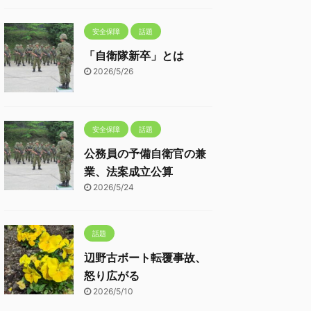
安全保障
話題
「自衛隊新卒」とは
2026/5/26
安全保障
話題
公務員の予備自衛官の兼
業、法案成立公算
2026/5/24
話題
辺野古ボート転覆事故、
怒り広がる
2026/5/10