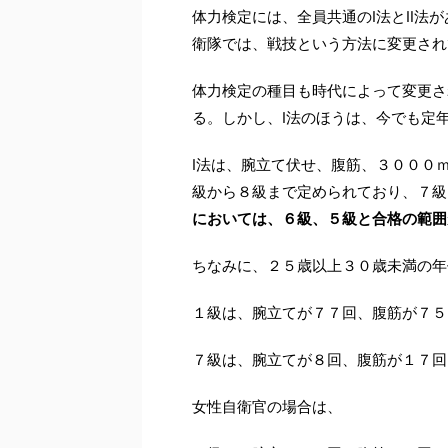
体力検定には、全員共通のⅠ法とⅡ法
衛隊では、戦技という方法に変更され
体力検定の種目も時代によって変更さ
る。しかし、Ⅰ法のほうは、今でも定
Ⅰ法は、腕立て伏せ、腹筋、３０００
級から８級まで定められており、７級
においては、６級、５級と合格の範囲
ちなみに、２５歳以上３０歳未満の年
１級は、腕立てが７７回、腹筋が７５
７級は、腕立てが８回、腹筋が１７回
女性自衛官の場合は、