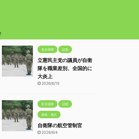
せ
安全保障
話題
立憲民主党の議員が自衛
隊を職業差別、全国的に
大炎上
2026/6/19
安全保障
話題
資格・免許
自衛隊の航空管制官
2026/6/4