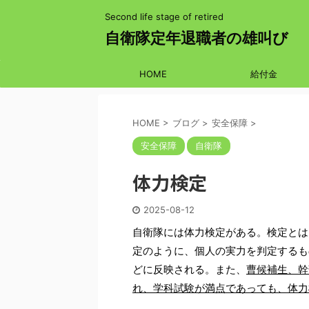
Second life stage of retired
自衛隊定年退職者の雄叫び
HOME
給付金
HOME
>
ブログ
>
安全保障
>
安全保障
自衛隊
体力検定
2025-08-12
自衛隊には体力検定がある。検定とは
定のように、個人の実力を判定するも
どに反映される。また、
曹候補生、幹
れ、学科試験が満点であっても、体力