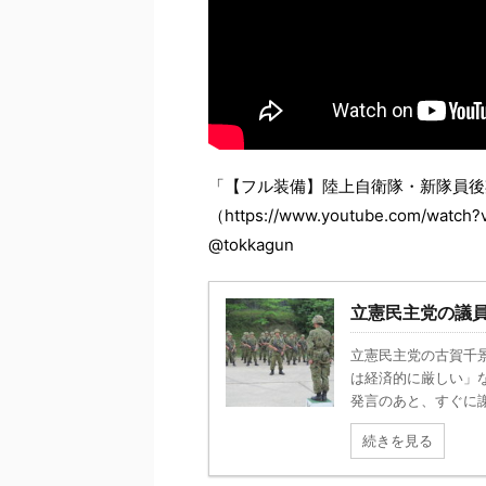
「【フル装備】陸上自衛隊・新隊員
（https://www.youtube.com/
@tokkagun
立憲民主党の議
立憲民主党の古賀千
は経済的に厳しい」
発言のあと、すぐに謝
続きを見る