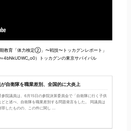
後期教育「体力検定②」〜戦技〜トッカグンレポート」
watch?v=4bNkUDWC_o0）トッカグンの東京サバイバル
員が自衛隊を職業差別、全国的に大炎上
景参院議員は、6月15日の参院決算委員会で「自衛隊に行く子供
などと述べ、自衛隊を職業差別する問題発言をした。 同議員は
罪したものの、この件に関し ...