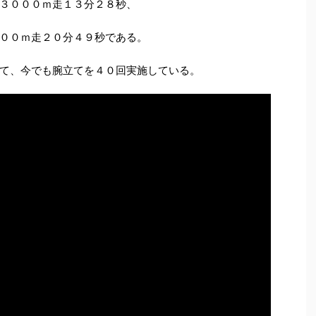
３０００ｍ走１３分２８秒、
００ｍ走２０分４９秒である。
て、今でも腕立てを４０回実施している。