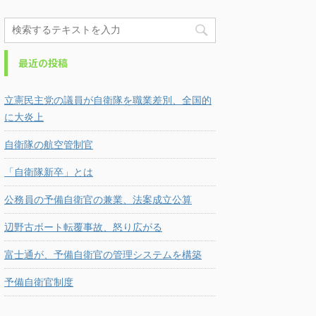
最近の投稿
立憲民主党の議員が自衛隊を職業差別、全国的
に大炎上
自衛隊の航空管制官
「自衛隊新卒」とは
公務員の予備自衛官の兼業、法案成立公算
辺野古ボート転覆事故、怒り広がる
富士通が、予備自衛官の管理システムを構築
予備自衛官制度