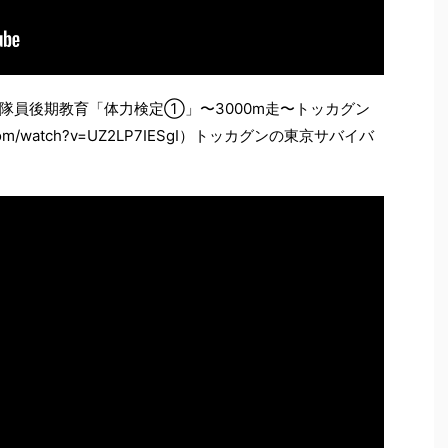
隊員後期教育「体力検定①」〜3000m走〜トッカグン
.com/watch?v=UZ2LP7IESgI）トッカグンの東京サバイバ