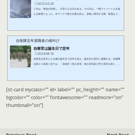
2025-02-20
２月は、寒波が到来し、大雪となる日がある。その日は、一晩で１メートルを超
える積雪となった。Ｗワークで夜の仕事を終え、深夜に帰宅する際、積雪は３０
センチ以上を超えており、自家用車での通行は、限界に近かった。雪はさらに弱
まることなく降り続いていたので、翌朝での車の通勤は困難と考え、通勤手段は
徒歩で行くことに、その時点で決めた。職場までの距離から、徒歩での通勤時間
を約１時間と見積った。翌朝、雪は弱まったものの、まだ降り続いていた。自宅
を出て自分の駐車場を見てみると、昨日の深夜から数時間しか経過して...
自衛隊定年退職者の雄叫び
自衛官は誕生日で定年
2024-08-16
自衛官は定年となる歳の誕生日で定年を迎え、誕生日の翌日に退職する。自衛隊
法第４５条第１項では、「自衛官（陸士長等、海士長等及び空士長等を除く。以
下この条及び次条において同じ。）は、定年に達したときは、定年に達した日の
翌日に退職する。」と規定されている。また、同法同条第２項では、「前項の定
年は、勤務の性質に応じ、階級ごとに政令で定める。」とされ、政府が自衛隊法
施行令で階級ごとの定年を定めている。２０２４年８月１６日現在における定年
[st-card myclass=”” id= label=”” pc_height=”” name=””
は、１佐が５７歳、２佐から１曹までが５６歳、２曹及び３曹が５４歳...
bgcolor=”” color=”” fontawesome=”” readmore=”on”
thumbnail=”on”]
Previous Post
Next Post