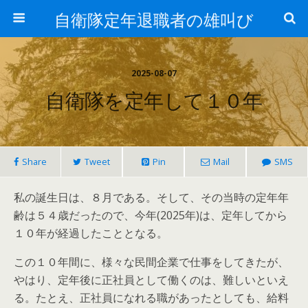
自衛隊定年退職者の雄叫び
2025-08-07
自衛隊を定年して１０年
Share
Tweet
Pin
Mail
SMS
私の誕生日は、８月である。そして、その当時の定年年
齢は５４歳だったので、今年(2025年)は、定年してから
１０年が経過したこととなる。
この１０年間に、様々な民間企業で仕事をしてきたが、
やはり、定年後に正社員として働くのは、難しいといえ
る。たとえ、正社員になれる職があったとしても、給料