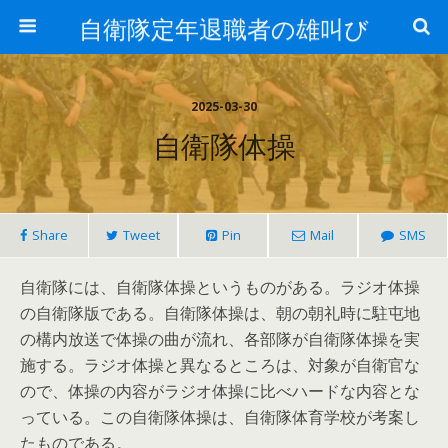
自衛隊定年退職者の雄叫び
2025-03-30
自衛隊体操
Share
Tweet
Pin
Mail
SMS
自衛隊には、自衛隊体操というものがある。ラジオ体操
の自衛隊版である。自衛隊体操は、朝の朝礼時に駐屯地
の構内放送で体操の曲が流れ、各部隊が自衛隊体操を実
施する。ラジオ体操と異なるところは、対象が自衛官な
ので、体操の内容がラジオ体操に比べハードな内容とな
っている。この自衛隊体操は、自衛隊体育学校が考案し
たものである。