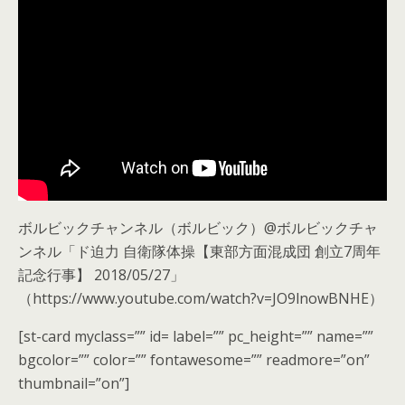
ボルビックチャンネル（ボルビック）@ボルビックチャ
ンネル「ド迫力 自衛隊体操【東部方面混成団 創立7周年
記念行事】 2018/05/27」
（https://www.youtube.com/watch?v=JO9lnowBNHE）
[st-card myclass=”” id= label=”” pc_height=”” name=””
bgcolor=”” color=”” fontawesome=”” readmore=”on”
thumbnail=”on”]