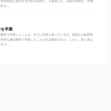
を特別国会に提出する方針を固めた、と報道した。法案の名称は「予備
 ...
学を卒業
信教育で卒業したことは、すでに何度も述べているが、芸能人の松田聖
法学部を通信教育で卒業したことが先日報道された。しかし、私と異な
 ...