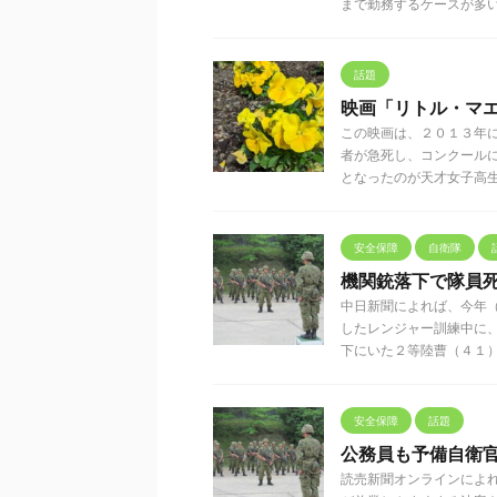
まで勤務するケースが多い。だ
話題
映画「リトル・マ
この映画は、２０１３年
者が急死し、コンクール
となったのが天才女子高生指揮
安全保障
自衛隊
機関銃落下で隊員
中日新聞によれば、今年
したレンジャー訓練中に
下にいた２等陸曹（４１）の左
安全保障
話題
公務員も予備自衛
読売新聞オンラインによ