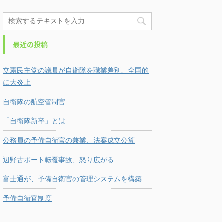
最近の投稿
立憲民主党の議員が自衛隊を職業差別、全国的
に大炎上
自衛隊の航空管制官
「自衛隊新卒」とは
公務員の予備自衛官の兼業、法案成立公算
辺野古ボート転覆事故、怒り広がる
富士通が、予備自衛官の管理システムを構築
予備自衛官制度