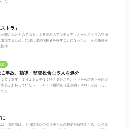
 ...
エストラ」
に公開されたものである。ある漁村のアマチュア・オーケストラの指揮
に出場するため、急遽代理の指揮者を探すことになったが、その指揮者
 ...
話題
死亡事故、指導・監督役含む５人を処分
（２０２５年）３月１３日午後６時４５分ごろ、ヘリからの降下を想定
、隊員が所持していた５．５６ミリ機関銃（重さ約７キロ）が落下し、
 ...
官に
れば、防衛省は、予備自衛官のなり手不足の解消を目指すため、公務員