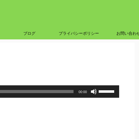
ブログ
プライバシーポリシー
お問い合わ
ボ
00:00
リ
ュ
ー
ム
調
節
に