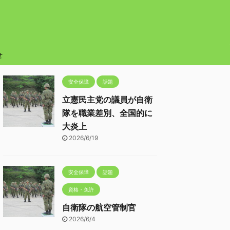
せ
安全保障
話題
立憲民主党の議員が自衛
隊を職業差別、全国的に
大炎上
2026/6/19
安全保障
話題
資格・免許
自衛隊の航空管制官
2026/6/4