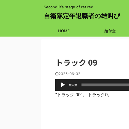
Second life stage of retired
自衛隊定年退職者の雄叫び
HOME
給付金
トラック 09
2025-06-02
音
00:00
声
プ
“トラック 09”。 トラック9。
レ
ー
ヤ
ー