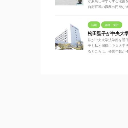
が兼業しやすくする法案
自衛官等の職務の円滑な遂行を
話題
資格・免許
松田聖子が中央大
私が中央大学法学部を通
子も私と同様に中央大学
るところは、修業年数が４年で