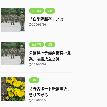
安全保障
話題
「自衛隊新卒」とは
2026/5/26
安全保障
話題
公務員の予備自衛官の兼
業、法案成立公算
2026/5/24
話題
辺野古ボート転覆事故、
怒り広がる
2026/5/10