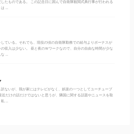
定したものである。 この記念日に因んで自衛隊観閲式典行事が行われる
...
をしている。それでも、現役の頃の自衛隊勤務での給与よりボーナスが
今の収入は少ない。 昼と夜のＷワークなので、自分の自由な時間が少な
...
ブ
し訳ないが、我が家にはテレビがなく、娯楽の一つとしてユーチューブ
 最近だけの話だけではないと思うが、隣国に関する話題やニュースを取
...