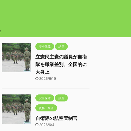
せ
安全保障
話題
立憲民主党の議員が自衛
隊を職業差別、全国的に
大炎上
2026/6/19
安全保障
話題
資格・免許
自衛隊の航空管制官
2026/6/4