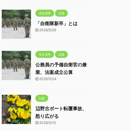
安全保障
話題
「自衛隊新卒」とは
2026/5/26
安全保障
話題
公務員の予備自衛官の兼
業、法案成立公算
2026/5/24
話題
辺野古ボート転覆事故、
怒り広がる
2026/5/10