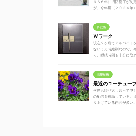
９６６年に旧防衛庁が制
が、今年度（２０２４年）は 
再就職
Ｗワーク
現在２ヶ所でアルバイト
ないうえ時給制なので、
く、睡眠時間も十分に取れな 
情報技術
最近のユーチュー
何度も繰り返し言って申
の配信を視聴している。
り上げている内容が多い。私 