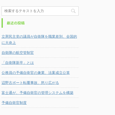
最近の投稿
立憲民主党の議員が自衛隊を職業差別、全国的
に大炎上
自衛隊の航空管制官
「自衛隊新卒」とは
公務員の予備自衛官の兼業、法案成立公算
辺野古ボート転覆事故、怒り広がる
富士通が、予備自衛官の管理システムを構築
予備自衛官制度