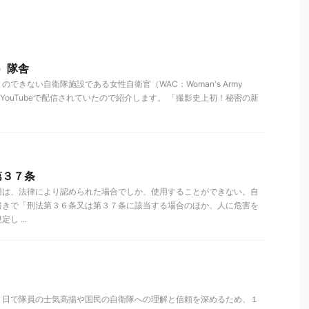
）隊舎
できない自衛隊施設である女性自衛官（WAC：Woman's Army
がYouTubeで配信されていたので紹介します。 「撮影史上初！秘密の新
第３７条
用は、法律により認められた場合でしか、使用することができない。自
書きで「刑法第３６条又は第３７条に該当する場合のほか、人に危害を
 ...
１日で隊員の士気高揚や国民の自衛隊への理解と信頼を深めるため、１