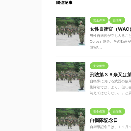
関連記事
安全保障
自衛隊
女性自衛官（WAC
男性自衛官が立ち入ることの
Corps）隊舎。その動画
設WA ...
安全保障
刑法第３６条又は
自衛隊における武器の使
衛隊法では、よく、但し
与えてはならない。」と規定し
安全保障
自衛隊
自衛隊記念日
自衛隊記念日は、１１月