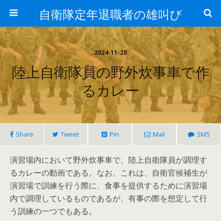
自衛隊定年退職者の雄叫び
2024-11-28
陸上自衛隊員の野外炊事車で作
るカレー
Share
Tweet
Pin
Mail
SMS
演習場内において野外炊事車で、陸上自衛隊員が調理す
るカレーの動画である。なお、これは、自衛官候補生が
演習場で訓練を行う際に、食事を提供するために演習場
内で調理しているものであるが、有事の際を想定して行
う訓練の一つでもある。