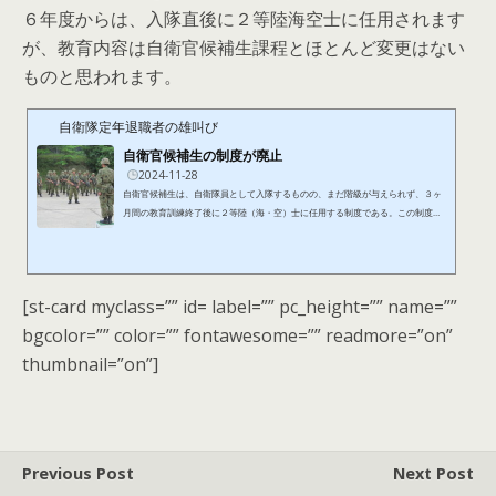
６年度からは、入隊直後に２等陸海空士に任用されます
が、教育内容は自衛官候補生課程とほとんど変更はない
ものと思われます。
自衛隊定年退職者の雄叫び
自衛官候補生の制度が廃止
2024-11-28
自衛官候補生は、自衛隊員として入隊するものの、まだ階級が与えられず、３ヶ
月間の教育訓練終了後に２等陸（海・空）士に任用する制度である。この制度は
２０１０年に施行、翌年の２０１１年の新入隊員から実施された。しかし、少子
高齢化に伴い自衛隊入隊希望者が減少しつつある現状を踏まえ、防衛力強化のた
め、自衛官の処遇を改善する政府の閣僚会議が１１月２６日に行われ、その結
果、自衛官候補生の制度の廃止が決まったのである。したがって、廃止後は、入
[st-card myclass=”” id= label=”” pc_height=”” name=””
隊と同時に２等陸（海・空）士の階級が与えられるため、候補生で入隊す...
bgcolor=”” color=”” fontawesome=”” readmore=”on”
thumbnail=”on”]
Previous Post
Next Post