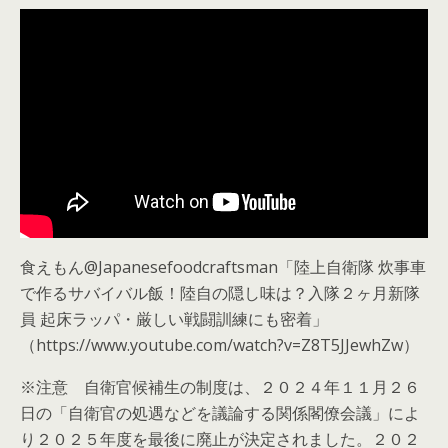
食えもん@Japanesefoodcraftsman「陸上自衛隊 炊事車
で作るサバイバル飯！陸自の隠し味は？入隊２ヶ月新隊
員 起床ラッパ・厳しい戦闘訓練にも密着」
（https://www.youtube.com/watch?v=Z8T5JJewhZw）
※
注意
自衛官候補生の制度は、２０２４年１１月２６
日の「自衛官の処遇などを議論する関係閣僚会議」によ
り２０２５年度を最後に廃止が決定されました。２０２