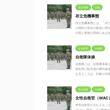
安全保障
話題
存立危機事態
存立危機事態とは、「武
び国民の安全の確保に関
が国と密接な関係にある他国に
安全保障
自衛隊
自衛隊体操
自衛隊には、自衛隊体操
朝礼時に駐屯地の構内放
なるところは、対象が自衛官な
安全保障
自衛隊
女性自衛官（WAC
男性自衛官が立ち入ることの
Corps）隊舎。その動画