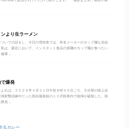
メンより生ラーメン
についての話をし、今日の増加食では、有名メーカーのカップ麺も支給
。私は、最近において、インスタント食品の袋麺やカップ麺が食べたい
 ...
内で爆発
によれば、２０２６年４月２１日午前８時４０分ごろ、大分県の陸上自
実弾射撃訓練中だった陸自最新鋭の１０式戦車内で砲弾が破裂した。陸
 ...
作るカレー