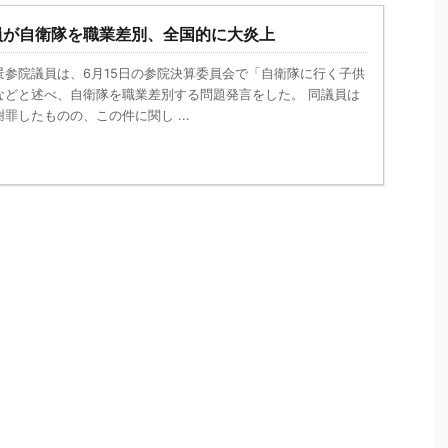
員が自衛隊を職業差別、全国的に大炎上
景参院議員は、6月15日の参院決算委員会で「自衛隊に行く子供
などと述べ、自衛隊を職業差別する問題発言をした。 同議員は
罪したものの、この件に関し ...