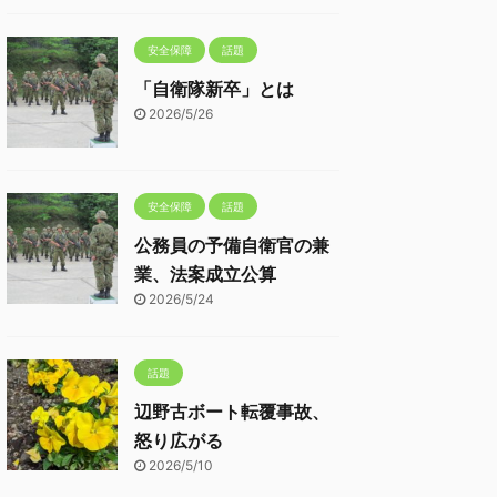
安全保障
話題
「自衛隊新卒」とは
2026/5/26
安全保障
話題
公務員の予備自衛官の兼
業、法案成立公算
2026/5/24
話題
辺野古ボート転覆事故、
怒り広がる
2026/5/10