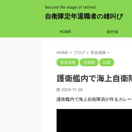
Second life stage of retired
自衛隊定年退職者の雄叫び
HOME
給付金
HOME
>
ブログ
>
安全保障
>
安全保障
自衛隊
話題
護衛艦内で海上自衛
2024-11-28
護衛艦内で海上自衛隊員が作るカレー