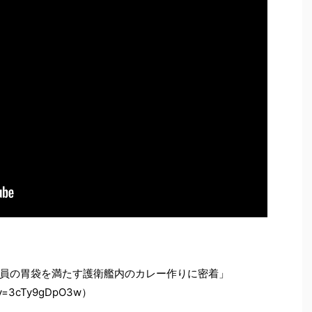
員の胃袋を満たす護衛艦内のカレー作りに密着」
h?v=3cTy9gDpO3w）