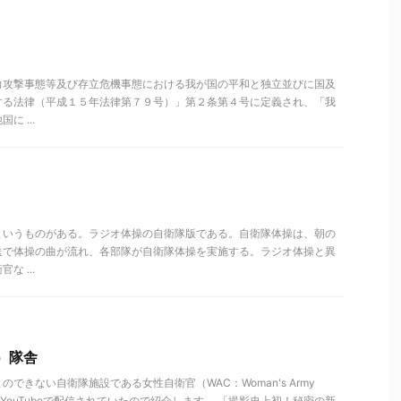
力攻撃事態等及び存立危機事態における我が国の平和と独立並びに国及
する法律（平成１５年法律第７９号）」第２条第４号に定義され、「我
 ...
というものがある。ラジオ体操の自衛隊版である。自衛隊体操は、朝の
送で体操の曲が流れ、各部隊が自衛隊体操を実施する。ラジオ体操と異
 ...
）隊舎
できない自衛隊施設である女性自衛官（WAC：Woman's Army
がYouTubeで配信されていたので紹介します。 「撮影史上初！秘密の新