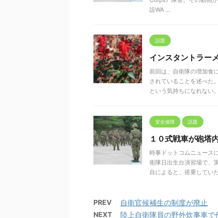
設WA ...
話題
インスタントラー
前回は、自衛隊の増加食
されていることを述べた
という気持ちになれない。健康
安全保障
話題
１０式戦車が砲塔
時事ドットコムニュース
衛隊日出生台演習場で、
自によると、搭乗していた隊員
PREV
自衛官候補生の制度が廃止
NEXT
陸上自衛隊員の野外炊事車で