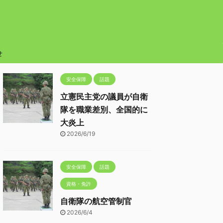
せ
安全保障
話題
立憲民主党の議員が自衛
隊を職業差別、全国的に
大炎上
2026/6/19
安全保障
話題
資格・免許
自衛隊の航空管制官
2026/6/4