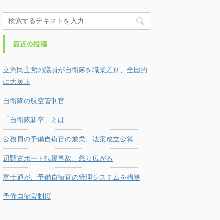
最近の投稿
立憲民主党の議員が自衛隊を職業差別、全国的
に大炎上
自衛隊の航空管制官
「自衛隊新卒」とは
公務員の予備自衛官の兼業、法案成立公算
辺野古ボート転覆事故、怒り広がる
富士通が、予備自衛官の管理システムを構築
予備自衛官制度