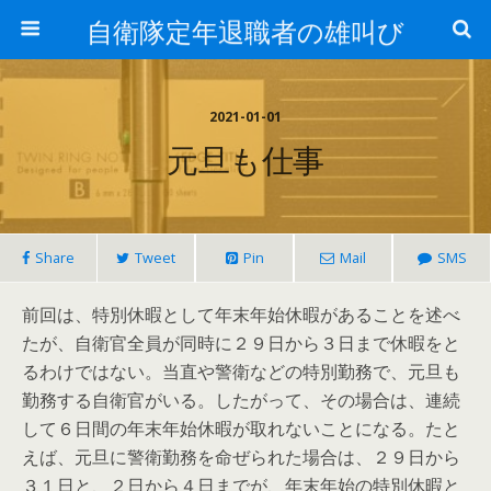
自衛隊定年退職者の雄叫び
2021-01-01
元旦も仕事
Share
Tweet
Pin
Mail
SMS
前回は、特別休暇として年末年始休暇があることを述べ
たが、自衛官全員が同時に２９日から３日まで休暇をと
るわけではない。当直や警衛などの特別勤務で、元旦も
勤務する自衛官がいる。したがって、その場合は、連続
して６日間の年末年始休暇が取れないことになる。たと
えば、元旦に警衛勤務を命ぜられた場合は、２９日から
３１日と、２日から４日までが、年末年始の特別休暇と