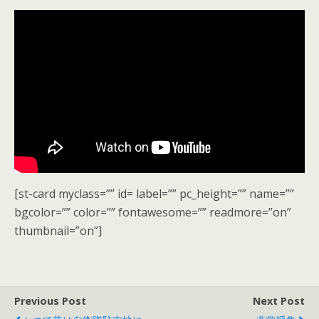
[st-card myclass=”” id= label=”” pc_height=”” name=””
bgcolor=”” color=”” fontawesome=”” readmore=”on”
thumbnail=”on”]
Previous Post
Next Post