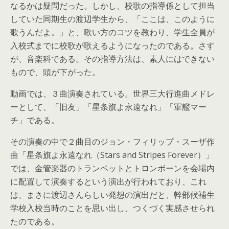
なるかは疑問だった。しかし、校歌の指導係として担当
していた同期生の渡辺学生から、「ここは、このように
歌うんだよ。」と、歌い方のコツを教わり、学生全員が
入校式までに校歌が歌えるようになったのである。さす
が、音楽科である。その指導方法は、素人にはできない
もので、頭が下がった。
動画では、３曲演奏されている。世界三大行進曲メドレ
ーとして、「旧友」「星条旗よ永遠なれ」「軍艦マー
チ」である。
その演奏の中で２曲目のジョン・フィリップ・スーザ作
曲「星条旗よ永遠なれ（Stars and Stripes Forever）」
では、金管楽器のトランペットとトロンボーンを会場内
に配置して演奏するという演出が行われており、これ
は、まさに渡辺さんらしい発想の演出だと、幹部候補生
学校入校当時のことを思い出し、つくづく実感させられ
たのである。