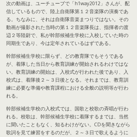
次の動画は、ユーチューブで「h1way2012」さんが、配
信しているもので、陸上自衛隊第１２音楽隊の演奏であ
る。ちなみに、それは自衛隊音楽まつりではない。その
動画が撮影された当時の第１２音楽隊長は、指揮者の渡
辺２等陸尉で、私が幹部候補生学校に入校していた時の
同期生であり、今は定年されているはずである。
幹部候補生学校に限らず、どの教育隊でもそうである
が、着隊した当日から教育訓練が開始されるわけではな
い。教育訓練の開始は、入校式が行われた後であり、入
校式は、着隊後２～３日後となる。それまでは、教育訓
練に必要な準備や教育課程における全般の説明等が行わ
れる。
幹部候補生学校の入校式では、国歌と校歌の斉唱が行わ
れる。校歌は、幹部候補生学校に着隊するまでは、当然
に聞いたこともなく、知るわけがない。CDを聞きながら
歌詞を見て練習をするのだが、２～３日で歌えるように