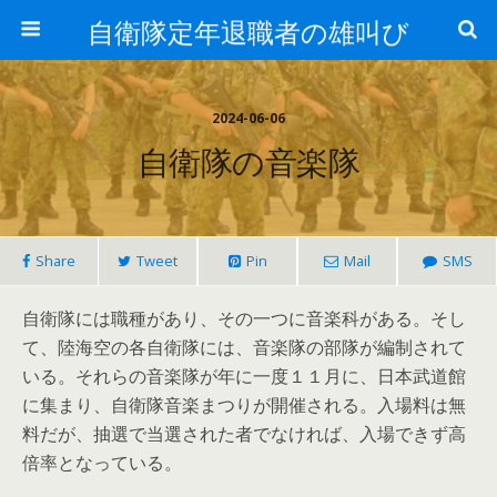
自衛隊定年退職者の雄叫び
2024-06-06
自衛隊の音楽隊
Share
Tweet
Pin
Mail
SMS
自衛隊には職種があり、その一つに音楽科がある。そし
て、陸海空の各自衛隊には、音楽隊の部隊が編制されて
いる。それらの音楽隊が年に一度１１月に、日本武道館
に集まり、自衛隊音楽まつりが開催される。入場料は無
料だが、抽選で当選された者でなければ、入場できず高
倍率となっている。