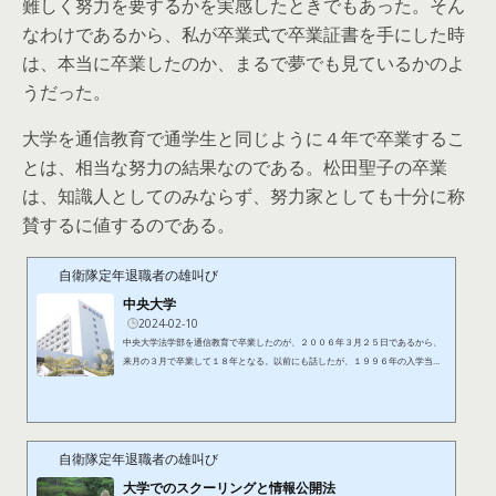
難しく努力を要するかを実感したときでもあった。そん
なわけであるから、私が卒業式で卒業証書を手にした時
は、本当に卒業したのか、まるで夢でも見ているかのよ
うだった。
大学を通信教育で通学生と同じように４年で卒業するこ
とは、相当な努力の結果なのである。松田聖子の卒業
は、知識人としてのみならず、努力家としても十分に称
賛するに値するのである。
自衛隊定年退職者の雄叫び
中央大学
2024-02-10
中央大学法学部を通信教育で卒業したのが、２００６年３月２５日であるから、
来月の３月で卒業して１８年となる。以前にも話したが、１９９６年の入学当
時、多摩モノレールが建設中であり、「中央大学・明星大学駅」が開業したの
は、入学から４年後のことであった。また、２００４年には、市ヶ谷キャンパス
に法科大学院が開設されたほか、昨年（２０２３年）には、八王子市の多摩キャ
ンパスから文京区の茗荷谷キャンパスに法学部が移転した。箱根駅伝では、昨年
（２０２３年）は総合２位で、今年（２０２４年）の優勝を期待したが、残...
自衛隊定年退職者の雄叫び
大学でのスクーリングと情報公開法