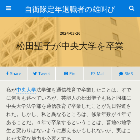
自衛隊定年退職者の雄叫び
2024-03-26
松田聖子が中央大学を卒業
Share
Tweet
Pin
Mail
SMS
私が
中央大学
法学部を通信教育で卒業したことは、すで
に何度も述べているが、芸能人の松田聖子も私と同様に
中央大学法学部を通信教育で卒業したことが先日報道さ
れた。しかし、私と異なるところは、修業年数が４年で
あることだ。４年で卒業するということは、普通の通学
生と変わりはないように思えるかもしれないが、実はこ
れが大変な努力を必要とする。