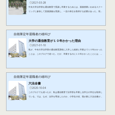
2021-03-28
中央大学法学部を通信教育で受講し卒業するためには、面接授業いわゆるスクー
リングに参加して直接講義を受講し、一定の単位を取得する必要があった。現在
は、オンデマンドスクーリングといってインターネットでの受講も可能である
が、当時は、大学で行われる夏期スクーリングか、地方の会館で行われる地方ス
クーリングしかなかった。夏期スクーリングは１週間単位で午前か午後に１科
目、午前と午後を合わせると２科目が受講できた。受講科目は、すべての科目が
実施されるわけではないので、数年先の実施科目の予定を参考に計画的に受...
自衛隊定年退職者の雄叫び
大学の通信教育が１０年かかった理由
2021-01-10
私が、中央大学法学部の通信教育課程に入学した経緯と卒業まで１０年かかった
ことは、このブログで述べた。だが、卒業するのに１０年かかったことには、理
由がある。その第一の理由は、より多くの勉強をしたかったことである。卒業に
必要な単位数は１３２単位であったが、卒業論文を遅らさせて、さらに４０単位
を追加履修して、１７２単位を取得して卒業したのである。追加履修の科目の中
には、選択科目であるフランス語とドイツ語が含まれ、それぞれ８単位、必修科
目の英語の単位を合わせると外国語だけで２４単位を取得した。やはり...
自衛隊定年退職者の雄叫び
六法全書
2020-10-04
このブロクでも述べたが、私は通信教育で法学部を卒業し法学士の学位を取得し
ている。では、なぜ、法学を専攻したのか。小学生の頃、我が家に六法全書があ
った。当時の民法や刑法は、明治時代からのカタカナ混じりの言葉で書かれてお
り、私が、３０代後半から４０代前半にかけての大学での学習時期に、ようやく
現代文に改正されたのである。それまでの民法は、戦後の家制度の廃止により、
「親族・相続」は現代文であったが、それ以外の総則や物権、債権はカタカナで