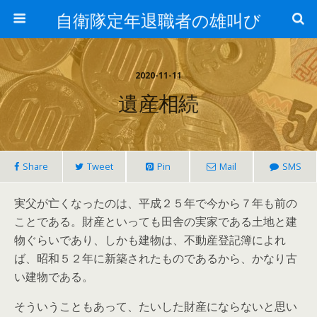
自衛隊定年退職者の雄叫び
2020-11-11
遺産相続
Share
Tweet
Pin
Mail
SMS
実父が亡くなったのは、平成２５年で今から７年も前の
ことである。財産といっても田舎の実家である土地と建
物ぐらいであり、しかも建物は、不動産登記簿によれ
ば、昭和５２年に新築されたものであるから、かなり古
い建物である。
そういうこともあって、たいした財産にならないと思い