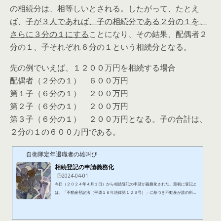
の相続分は、相等しいとされる。したがって、たとえ
ば、
子が３人であれば、子の相続分である２分の１を、
さらに３分の１にする
ことになり、その結果、配偶者２
分の１、子それぞれ６分の１という相続分となる。
先の例でいえば、１２００万円を相続する場合
配偶者（２分の１） ６００万円
第１子（６分の１） ２００万円
第２子（６分の１） ２００万円
第３子（６分の１） ２００万円となる。子の合計は、
２分の１の６００万円である。
自衛隊定年退職者の雄叫び
相続登記の申請義務化
2024-04-01
今日（２０２４年４月１日）から相続登記の申請が義務化された。最初に登記と
は、「不動産登記法（平成１６年法律第１２３号）」に基づき不動産が誰の所有
物なのかを明らかにする制度である。そして、相続登記とは、不動産の所有者が
死亡して相続が開始されたときに、その相続により不動産の所有権が相続人に継
承された場合、相続人が不動産の所有者となり、所有権が移転されるので、相続