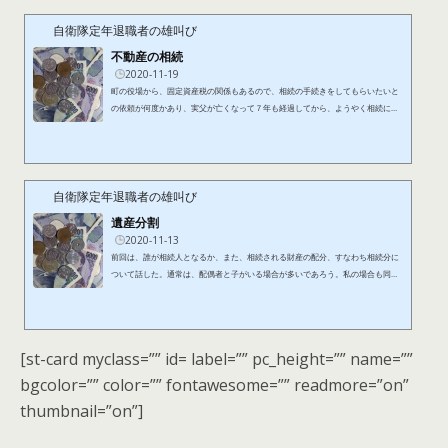
人が「所有権移転登記」を行うことをいい、相続登記という法律用語自体は存在
しない。したがって、法律の条文では、「相続等による所有権の移転の...
自衛隊定年退職者の雄叫び
不動産の相続
2020-11-19
町の役場から、固定資産税の関係もあるので、相続の手続きをしてもらいたいと
の依頼が何度かあり、実父が亡くなって７年も経過してから、ようやく相続によ
る不動産登記の手続きを行った。相続による不動産登記の手続きを行う前に、遺
産分割をしておかなければならない。遺言がなかったので、相続人の協議、すな
わち話し合いにより遺産分割を行った。私の場合は、法定相続により、相続人は
第１順位の配偶者と子となり、子は私と妹の２人であったため、協議による遺産
分割も３人の話し合いですみ、さらに相続財産も建物と土地の不動産ぐ...
自衛隊定年退職者の雄叫び
遺産分割
2020-11-13
前回は、誰が相続人となるか、また、相続される財産の配分、すなわち相続分に
ついて話した。通常は、配偶者と子がいる場合が多いであろう。私の場合も同様
で、したがって、相続人は、第１順位の配偶者と子、ということになり、さらに
私の場合は、妹がいるので、子はそれぞれ等しい相続分となるため、私は４分の
１という相続分となる。遺産の分割は、遺言がなければ、いつでも協議による話
し合いで資産の全部又は一部を分割することができる（民法907条1項）。しか
[st-card myclass=”” id= label=”” pc_height=”” name=””
し、協議が調わないときは、家庭裁判所に分割の請求をすることができる...
bgcolor=”” color=”” fontawesome=”” readmore=”on”
thumbnail=”on”]