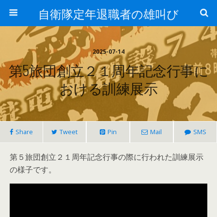
自衛隊定年退職者の雄叫び
2025-07-14
第5旅団創立２１周年記念行事に
おける訓練展示
Share
Tweet
Pin
Mail
SMS
第５旅団創立２１周年記念行事の際に行われた訓練展示
の様子です。