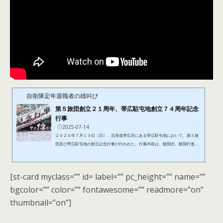
自衛隊定年退職者の雄叫び
第５旅団創立２１周年、帯広駐屯地創立７４周年記念
行事
2025-07-14
２０２５年７月１３日（日）、北海道帯広市にある帯広駐屯地において、第５旅
団及び帯広駐屯地の創立記念行事が行われた。行事内容は、観閲式、観閲行進、
訓練展示、アトラクション、装備品展示、模擬売店やキッチンカーなど、であ
る。観閲式には、衆議院議員の石川 香織、同じく衆議院議員の鈴木 貴子代理が出
席された。アトラクションは、JOYFITダンス、芽室高校ダンス部、よさこい（Ex
[st-card myclass=”” id= label=”” pc_height=”” name=””
clalmation）、帯広柏葉高校書道部、弾き語り「いちか」、第５音楽隊であ
る。
bgcolor=”” color=”” fontawesome=”” readmore=”on”
thumbnail=”on”]