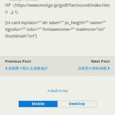
HP（https://www.mod.go.jp/gsdf/fan/sound/index.htm
l）より
[st-card myclass=”” id= label=”” pc_height=”” name=””
bgcolor=”” color=”” fontawesome=”” readmore=”on”
thumbnail=”on”]
Previous Post
Next Post
自衛隊で取れる資格免許
自衛官の有給休暇
Back to top
Mobile
Desktop