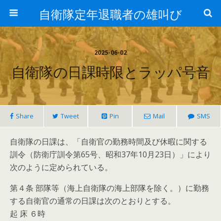
自衛隊定年退職者の雄叫び
2025-06-02
自衛隊の日課時限とラッパ号音
Share
Tweet
Pin
Mail
SMS
自衛隊の日課は、「自衛官の勤務時間及び休暇に関する
訓令（防衛庁訓令第65号、昭和37年10月23日）」により
次のように定められている。
第４条 部隊等（海上自衛隊の海上部隊を除く。）に勤務
する自衛官の通常の日課は次のとおりとする。
起 床 ６時