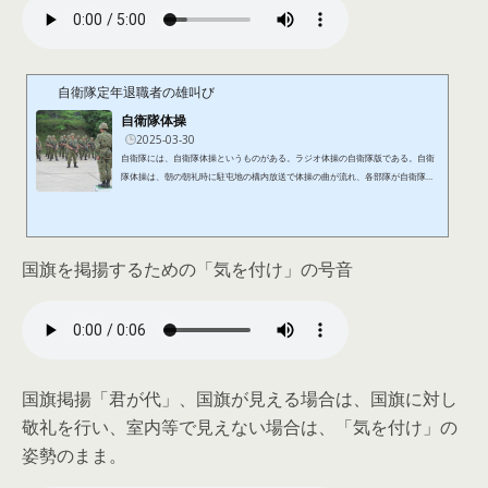
自衛隊定年退職者の雄叫び
自衛隊体操
2025-03-30
自衛隊には、自衛隊体操というものがある。ラジオ体操の自衛隊版である。自衛
隊体操は、朝の朝礼時に駐屯地の構内放送で体操の曲が流れ、各部隊が自衛隊体
操を実施する。ラジオ体操と異なるところは、対象が自衛官なので、体操の内容
がラジオ体操に比べハードな内容となっている。この自衛隊体操は、自衛隊体育
学校が考案したものである。https://www.youtube.com/watch?v=HEdm-hcO
wIY&t=82sかざりぷろじぇくと@kazariproject 「【自衛隊式】まじで全身筋肉
国旗を掲揚するための「気を付け」の号音
痛!!自衛隊体操トレーニングやったら短期間で超痩せる。【ダイエット】Ser...
国旗掲揚「君が代」、国旗が見える場合は、国旗に対し
敬礼を行い、室内等で見えない場合は、「気を付け」の
姿勢のまま。