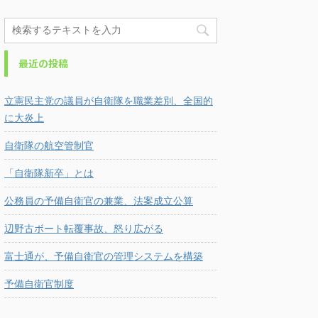
最近の投稿
立憲民主党の議員が自衛隊を職業差別、全国的
に大炎上
自衛隊の航空管制官
「自衛隊新卒」とは
公務員の予備自衛官の兼業、法案成立公算
辺野古ボート転覆事故、怒り広がる
富士通が、予備自衛官の管理システムを構築
予備自衛官制度