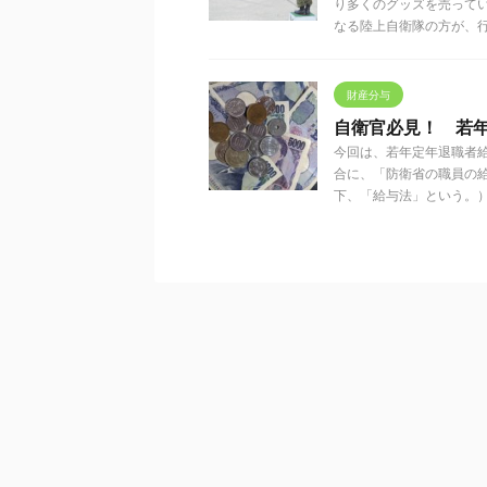
り多くのグッズを売って
なる陸上自衛隊の方が、行動や
財産分与
自衛官必見！ 若年
今回は、若年定年退職者
合に、「防衛省の職員の
下、「給与法」という。）の