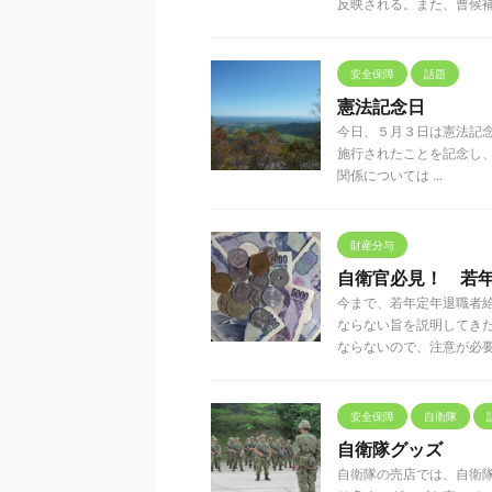
反映される。また、曹候補生、
安全保障
話題
憲法記念日
今日、５月３日は憲法記念
施行されたことを記念し、
関係については ...
財産分与
自衛官必見！ 若年
今まで、若年定年退職者
ならない旨を説明してき
ならないので、注意が必要であ
安全保障
自衛隊
自衛隊グッズ
自衛隊の売店では、自衛