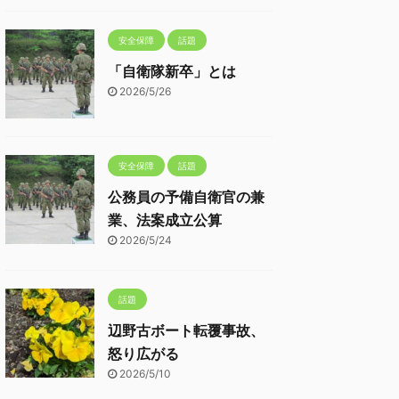
安全保障
話題
「自衛隊新卒」とは
2026/5/26
安全保障
話題
公務員の予備自衛官の兼
業、法案成立公算
2026/5/24
話題
辺野古ボート転覆事故、
怒り広がる
2026/5/10