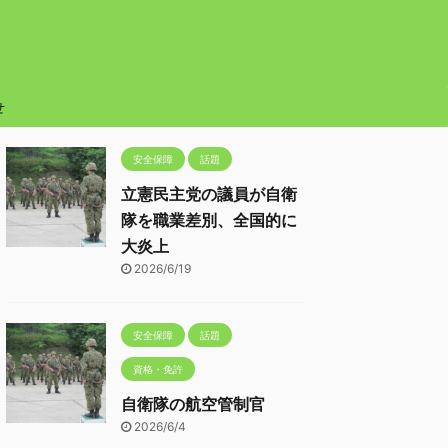
せ
安全保障
話題
立憲民主党の議員が自衛
隊を職業差別、全国的に
大炎上
2026/6/19
安全保障
話題
資格・免許
自衛隊の航空管制官
2026/6/4