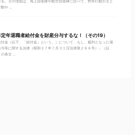
いる。その理由は、海上自衛隊や航空自衛隊に比べて、野外行動が主と
 ...
定年退職者給付金を財産分与するな！（その19）
給付金（以下、「給付金」という。）について、もし、裁判となった場
給与等に関する法律（昭和２７年７月３１日法律第２６６号）」（以
条文 ...