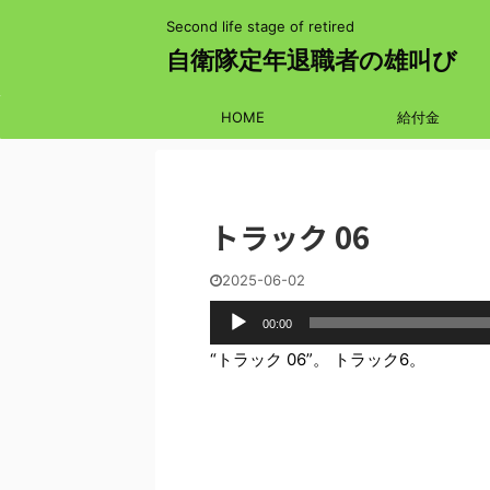
Second life stage of retired
自衛隊定年退職者の雄叫び
HOME
給付金
トラック 06
2025-06-02
音
00:00
声
プ
“トラック 06”。 トラック6。
レ
ー
ヤ
ー