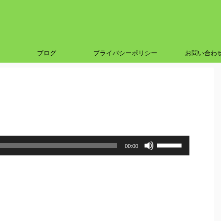
ブログ
プライバシーポリシー
お問い合わ
ボ
00:00
リ
ュ
ー
ム
調
節
に