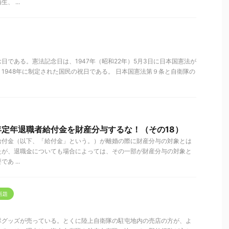
 ...
日である。憲法記念日は、1947年（昭和22年）5月3日に日本国憲法が
1948年に制定された国民の祝日である。 日本国憲法第９条と自衛隊の
定年退職者給付金を財産分与するな！（その18）
給付金（以下、「給付金」という。）が離婚の際に財産分与の対象とは
たが、退職金についても場合によっては、その一部が財産分与の対象と
 ...
話題
隊グッズが売っている。とくに陸上自衛隊の駐屯地内の売店の方が、よ